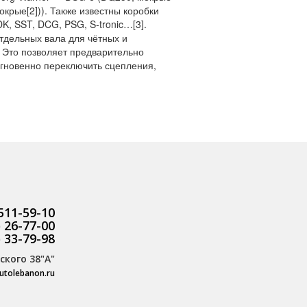
рые[2])). Также известны коробки
K, SST, DCG, PSG, S-tronic…[3].
тдельных вала для чётных и
 Это позволяет предварительно
мгновенно переключить сцепления,
 511-59-10
) 26-77-00
) 33-79-98
ского 38"А"
utolebanon.ru