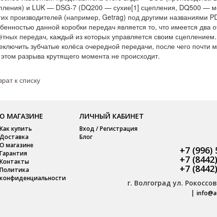
пления) и LUK — DSG-7 (DQ200 — сухие[1] сцепления, DQ500 — мок
гих производителей (например, Getrag) под другими названиями PD
бенностью данной коробки передач является то, что имеется два о
ётных передач, каждый из которых управляется своим сцеплением.
еключить зубчатые колёса очередной передачи, после чего почти 
 этом разрыва крутящего момента не происходит.
врат к списку
О МАГАЗИНЕ
ЛИЧНЫЙ КАБИНЕТ
Как купить
Вход / Регистрация
Доставка
Блог
О магазине
+7 (996)
Гарантия
+7 (8442
Контакты
+7 (8442
Политика
конфиденциальности
г. Волгоград ул. Рокоссов
|
info@a