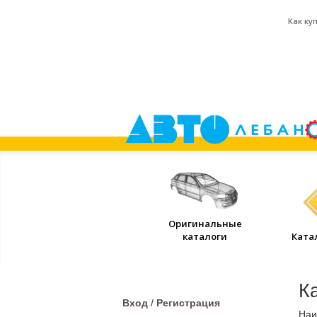
Как ку
Оригинальные
каталоги
Ката
К
Вход / Регистрация
Наи